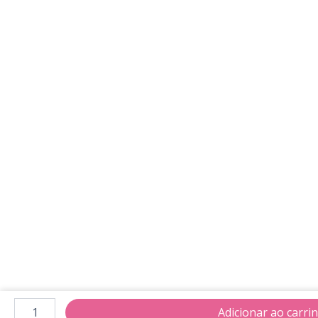
Cartão
Fidelidade
Adicionar ao carri